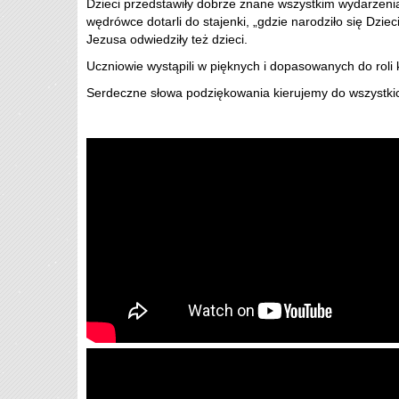
Dzieci przedstawiły dobrze znane wszystkim wydarzenia
wędrówce dotarli do stajenki, „gdzie narodziło się Dziec
Jezusa odwiedziły też dzieci.
Uczniowie wystąpili w pięknych i dopasowanych do roli 
Serdeczne słowa podziękowania kierujemy do wszystkich