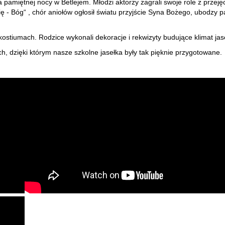
 pamiętnej nocy w Betlejem. Młodzi aktorzy zagrali swoje role z przej
ię - Bóg“ , chór aniołów ogłosił światu przyjście Syna Bożego, ubodzy pa
kostiumach. Rodzice wykonali dekoracje i rekwizyty budujące klimat jas
, dzięki którym nasze szkolne jasełka były tak pięknie przygotowane.