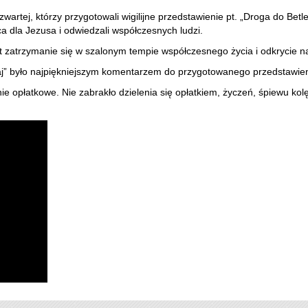
artej, którzy przygotowali wigilijne przedstawienie pt. „Droga do Betle
ca dla Jezusa i odwiedzali współczesnych ludzi.
est zatrzymanie się w szalonym tempie współczesnego życia i odkrycie 
kaj” było najpiękniejszym komentarzem do przygotowanego przedstawien
ie opłatkowe. Nie zabrakło dzielenia się opłatkiem, życzeń, śpiewu kolęd